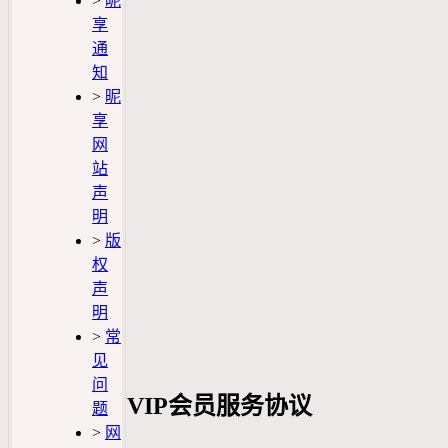
>
昵
享
通
知
>
昵
享
网
站
声
明
>
版
权
声
明
>
常
见
问
VIP会员服务协议
题
>
网