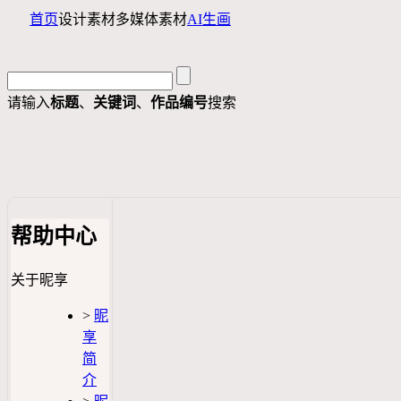
首页
设计素材
多媒体素材
AI生画
请输入
标题
、
关键词
、
作品编号
搜索
帮助中心
关于昵享
>
昵
享
简
介