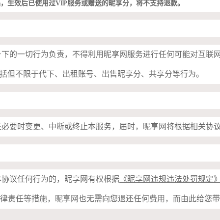
品
，
生效后
已使用过VIP服务或赠送的昵享分，
将
不
支持
退款。
帐号下的一切行为负责，不得利用昵享网服务进行任何可能对互联
括但不限于代下、出租账号、出售昵享分、共享分等行为。
网在必要时变更、中断或终止本服务，届时，昵享网将根据相关协
本协议任何行为的，昵享网有权根据
《昵享网违规违法处罚规定
法律责任等措施，昵享网也无需向您退还任何费用，而由此给您