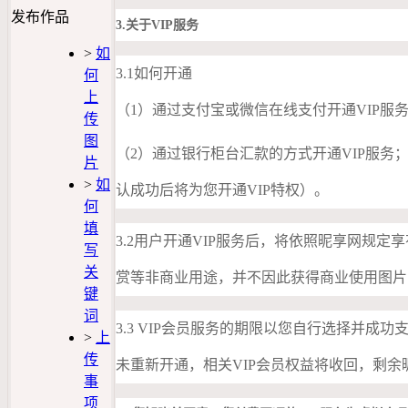
发布作品
3.关于
VIP服务
>
如
3.1如何开通
何
上
（1）通过支付宝或微信在线支付开通VIP服
传
图
（2）通过银行柜台汇款的方式开通VIP服务
片
>
如
认成功后将为您开通VIP特权）。
何
填
3.2用户开通VIP服务后，将依照昵享网规定
写
关
赏等非商业用途，并不因此获得商业使用图片
键
词
3.3 VIP会员服务的期限以您自行选择并
>
上
传
未重新开通，相关VIP会员权益将收回，剩余
事
项