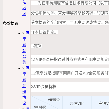
站
为使用杭州昵享信息技术有限公司（以下简称
地
务必审慎阅读、充分理解各条款内容，特别是
图
受本协议的全部内容，与昵享网达成协议。您
条款协议
守本协议约定。
>
昵
享
网
1.定义
站
公
1.1VIP会员是指通过付费方式享有昵享网规
约
>
昵
1.2昵享分是指昵享网用户开通VIP会员服务
享
网
注
2.VIP会员特权
册
协
议