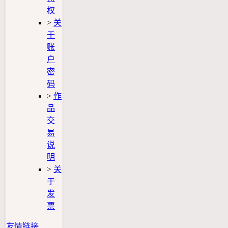
权
>
关
于
账
户
密
码
>
作
品
交
易
说
明
>
关
于
发
票
友情链接