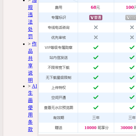
>
违
规
违
法
处
罚
>
作
品
共
享
说
明
>
AI
生
画
使
用
条
款