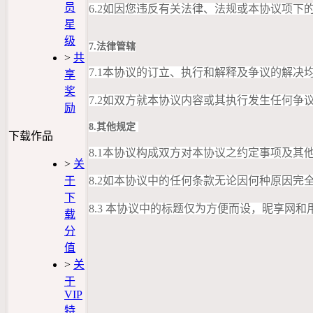
员
6.2如因您违反有关法律、法规或本协议项
星
级
7.法律管辖
>
共
7.1本协议的订立、执行和解释及争议的解决
享
奖
7.2如双方就本协议内容或其执行发生任何争
励
8.其他规定
下载作品
8.1本协议构成双方对本协议之约定事项及
>
关
于
8.2如本协议中的任何条款无论因何种原因
下
8.3 本协议中的标题仅为方便而设，昵享网
载
分
值
>
关
于
VIP
特