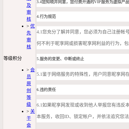
3.4您知晓并同意，您付费
开通
的
VIP服务
为虚拟产
及
审
4.行为规范
核
>
优
4.1您充分了解并同意，您必须为自己注册
先
审
何不利于昵享网或损害昵享网利益的行为，包
核
等级积分
5.服务的变更、中断或终止
>
会
5.1鉴于网络服务的特殊性，用户同意昵享
员
原
6.违约责任
创
等
级
6.1如果昵享网发现或收到他人举报您有违反
>
关
本服务，收回ID、锁定帐户，并依法追究您
于
会